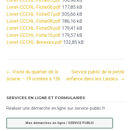
Livret-CCCHL-Fiche05.pdf
166,98 kB
Livret-CCCHL-Fiche06.pdf
177,85 kB
Livret-CCCHL-Fiche07.pdf
305,66 kB
Livret-CCCHL-Fiche08.pdf
186,16 kB
Livret-CCCHL-Fiche09.pdf
179,41 kB
Livret-CCCHL-Fiche10.pdf
179,57 kB
Livret-CCCHL-Annexes.pdf
132,85 kB
←
Visite du quartier de la
Service public de la petite
Post navigation
scierie – 19 octobre à 15h
enfance dans les Landes.
→
SERVICES EN LIGNE ET FORMULAIRES
Réaliser une démarche en ligne sur service-public.fr :
Mes démarches en ligne / SERVICE PUBLIC