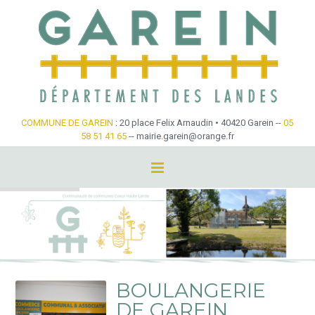
Skip
to
content
COMMUNE DE GAREIN
: 20 place Felix Arnaudin • 40420 Garein --
05
58 51 41 65
-- mairie.garein@orange.fr
BOULANGERIE
DE GAREIN