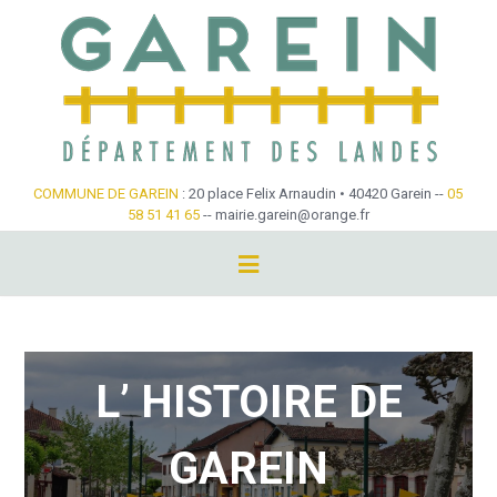
Skip
to
content
COMMUNE DE GAREIN
: 20 place Felix Arnaudin • 40420 Garein --
05
58 51 41 65
-- mairie.garein@orange.fr
Histoire
L’ HISTOIRE DE
GAREIN