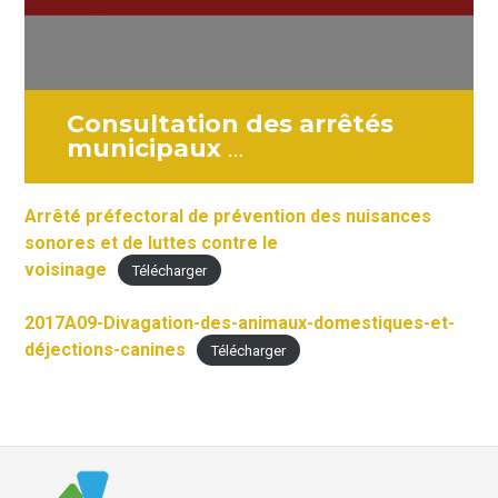
Consultation des arrêtés
municipaux
…
Arrêté préfectoral de prévention des nuisances
sonores et de luttes contre le
voisinage
Télécharger
2017A09-Divagation-des-animaux-domestiques-et-
déjections-canines
Télécharger