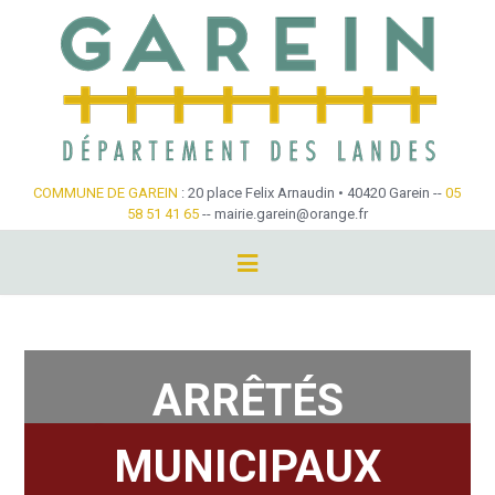
Skip
to
content
COMMUNE DE GAREIN
: 20 place Felix Arnaudin • 40420 Garein --
05
58 51 41 65
-- mairie.garein@orange.fr
Arrêtés municipaux
ARRÊTÉS
MUNICIPAUX