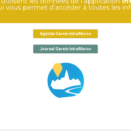
 utilisent les données de l’application
In
i vous permet d’accéder à toutes les in
Agenda Garein IntraMuros
Journal Garein IntraMuros