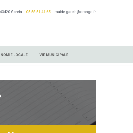
 40420 Garein --
05 58 51 41 65
-- mairie.garein@orange.fr
CONOMIE LOCALE
VIE MUNICIPALE
A