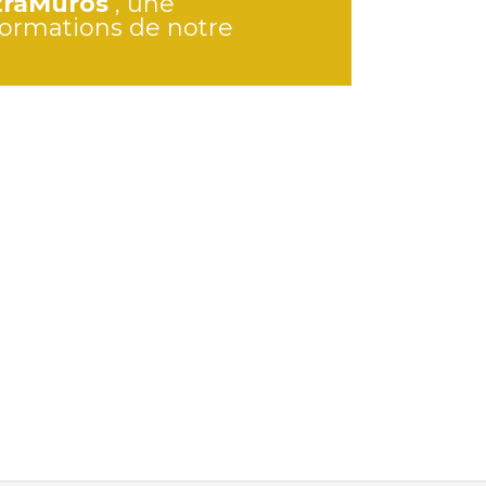
traMuros
, une
formations de notre