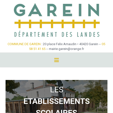
Skip
to
content
COMMUNE DE GAREIN
: 20 place Felix Arnaudin • 40420 Garein --
05
58 51 41 65
-- mairie.garein@orange.fr
LES ETABLISSEMENTS SCOLAIRES
LES
ETABLISSEMENTS
SCOLAIRES